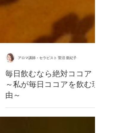
アロマ講師・セラピスト 菅沼 亜紀子
毎日飲むなら絶対ココア！
～私が毎日ココアを飲む理
由～