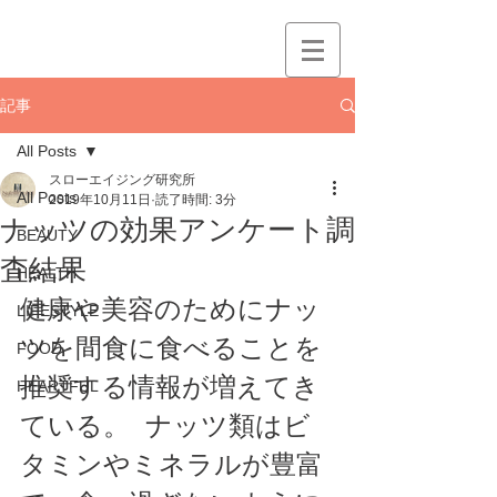
記事
All Posts
スローエイジング研究所
All Posts
2019年10月11日
読了時間: 3分
ナッツの効果アンケート調
BEAUTY
査結果
HEALTH
健康や美容のためにナッ
LIFESTYLE
ツを間食に食べることを
FOOD
推奨する情報が増えてき
HEARTFUL
ている。  ナッツ類はビ
タミンやミネラルが豊富