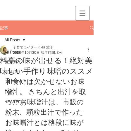
記事
All Posts
子育てライター 小林 雅子
All Posts
2020年10月30日
読了時間: 3分
料亭の味が出せる！絶対美
BEAUTY
味しい手作り味噌のススメ
HEALTH
和食には欠かせないお味
LIFESTYLE
噌汁。 きちんと出汁を取
FOOD
ったお味噌汁は、市販の
HEARTFUL
粉末、顆粒出汁で作った
お味噌汁とは格段に味が