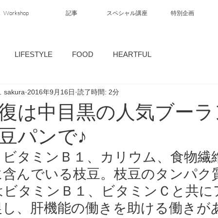
Workshop
記事
スペシャル講座
特別企画
LIFESTYLE
FOOD
HEARTFUL
akura
2016年9月16日
読了時間: 2分
復は中目黒の人気ブーラ
豆パンで♪
、ビタミンＢ１、カリウム、食物繊
に含んでいる枝豆。枝豆のタンパク
はビタミンＢ１、ビタミンＣと共に
促し、肝機能の働きを助ける働きが