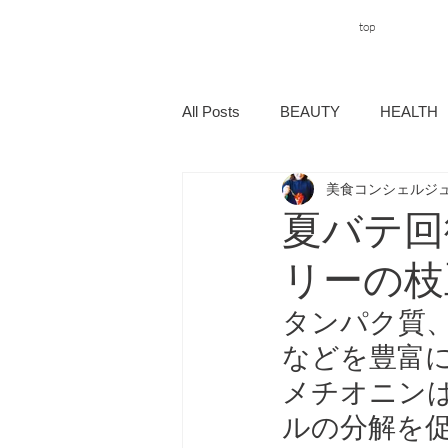
top
All Posts
BEAUTY
HEALTH
美食コンシェルジュ s
夏バテ回
リーの枝
タンパク質
などを豊富
メチオニン
ルの分解を