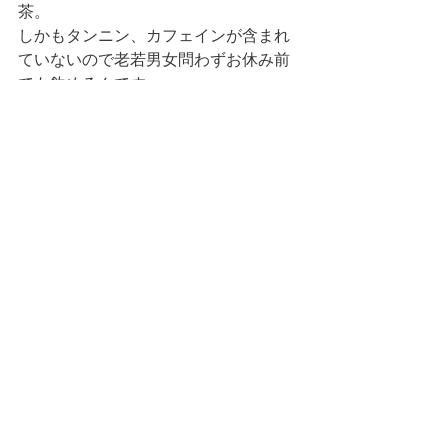
茶。
しかもタンニン、カフェインが含まれ
ていないので老若男女問わずお休み前
でも飲めるんです。
是非一度、森の黒ダイヤをいつものテ
ィータイムに！ 
FOOD
すべて表示
最新記事