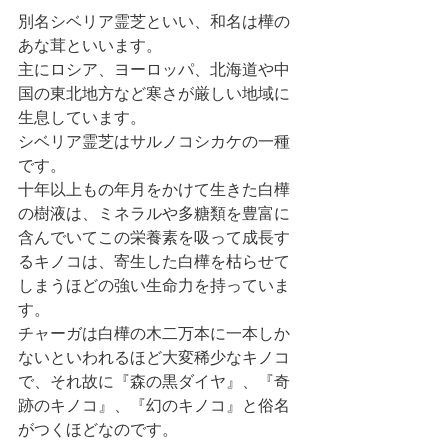
別名シベリア霊芝といい、和名は樺の
あな茸といいます。
主にロシア、ヨーロッパ、北海道や中
国の東北地方など寒さが厳しい地域に
生息しています。
シベリア霊芝はサルノコシカケの一種
です。
十年以上もの年月をかけて生きた白樺
の樹液は、ミネラルや多糖類を豊富に
含んでいてこの栄養素を吸って成長す
るキノコは、寄生した白樺を枯らせて
しまうほどの強い生命力を持っていま
す。
チャーガは白樺の木二万本に一本しか
ないといわれるほど大変稀少なキノコ
で、それ故に『森の黒ダイヤ』、『奇
跡のキノコ』、『幻のキノコ』と俗名
がつくほどなのです。