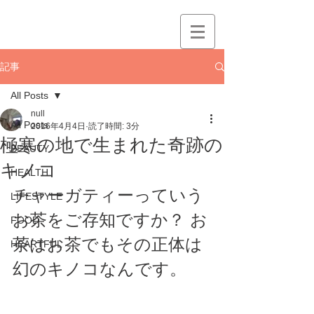
記事
All Posts
null
All Posts
2016年4月4日
読了時間: 3分
極寒の地で生まれた奇跡の
BEAUTY
キノコ
HEALTH
チャーガティーっていう
LIFESTYLE
お茶をご存知ですか？ お
FOOD
茶はお茶でもその正体は
HEARTFUL
幻のキノコなんです。