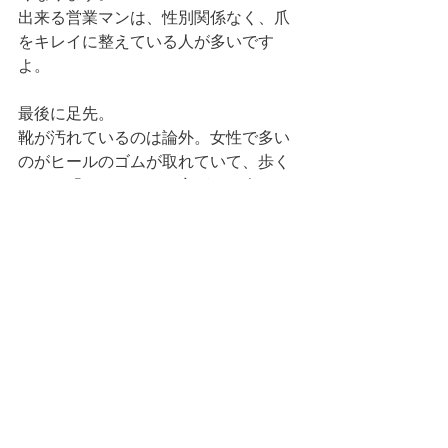
出来る営業マンは、性別関係なく、爪
をキレイに整えている人が多いです
よ。 
最後に足先。
靴が汚れているのは論外。女性で多い
のがヒールのゴムが取れていて、歩く
たびに「カンカン」と音がする人。
この音はかなり耳障りです。
就職活動中の人や営業職の人は、歩き
まわることが多く、特に靴が傷みやす
いですから、こまめにお手入れするの
はもちろん、何足かを履き回すように
すると良いと思います。
第一印象は、ほんの少しのことで良く
も悪くもなります。