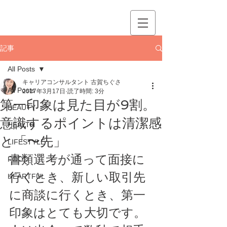
記事
All Posts
キャリアコンサルタント 古賀ちぐさ
All Posts
2017年3月17日
読了時間: 3分
第一印象は見た目が9割。
BEAUTY
意識するポイントは清潔感
HEALTH
と「〜先」
LIFESTYLE
書類選考が通って面接に
FOOD
行くとき、新しい取引先
HEARTFUL
に商談に行くとき、第一
印象はとても大切です。