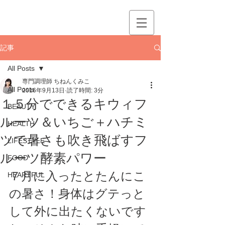
記事
All Posts
専門調理師 ちねんくみこ
All Posts
2016年9月13日
読了時間: 3分
１５分でできるキウィフ
BEAUTY
ルーツ＆いちご＋ハチミ
HEALTH
ツで暑さも吹き飛ばすフ
LIFESTYLE
ルーツ酵素パワー
FOOD
７月に入ったとたんにこ
HEARTFUL
の暑さ！身体はグテっと
して外に出たくないです