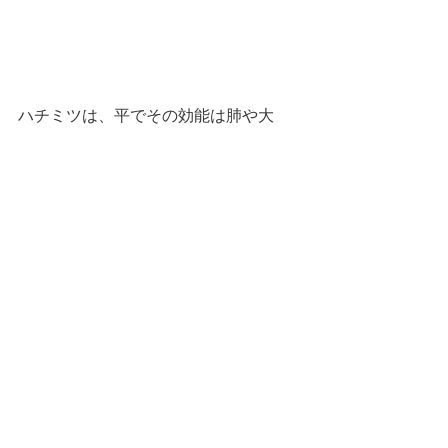
ハチミツは、平でその効能は肺や大
腸・脾を潤して喉の荒れや皮膚の乾燥
を防ぎます。
さらに食欲不振や疲労回復、胃腸の弱
い方にもおすすめです。よく口内炎が
できると傷口につけて殺菌作用もある
優れものです。
ヨーグルトをかけていただいてもおい
しいですし、１５分でできるのですぐ
に食べられるのがお手軽です。
この他レモンのハチミツ漬けも夏にお
すすめです。 
FOOD