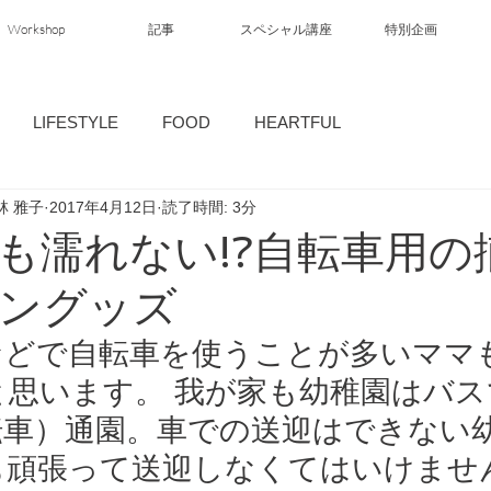
Workshop
記事
スペシャル講座
特別企画
LIFESTYLE
FOOD
HEARTFUL
林 雅子
2017年4月12日
読了時間: 3分
も濡れない!?自転車用の
ングッズ
などで自転車を使うことが多いママ
と思います。 我が家も幼稚園はバ
転車）通園。車での送迎はできない
も頑張って送迎しなくてはいけません