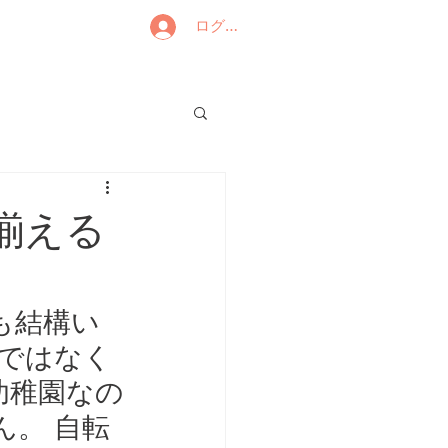
ログイン
揃える
も結構い
スではなく
幼稚園なの
。 自転