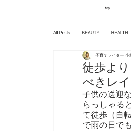
top
All Posts
BEAUTY
HEALTH
子育てライター 小
徒歩より
べきレイ
子供の送迎
らっしゃる
て徒歩（自
で雨の日で