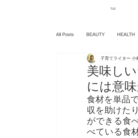
top
All Posts
BEAUTY
HEALTH
子育てライター 小
美味しい
には意味
食材を単品
収を助けた
ができる食
べている食