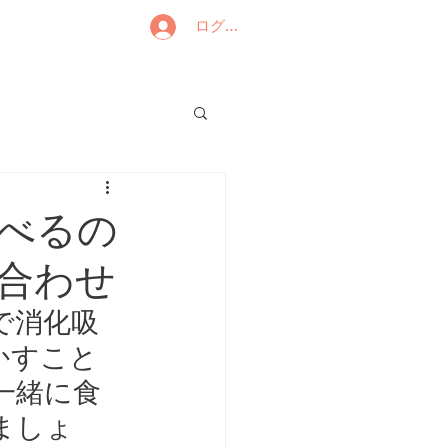
ログイン
べるの
合わせ
で消化吸
かすこと
一緒に食
ましょ