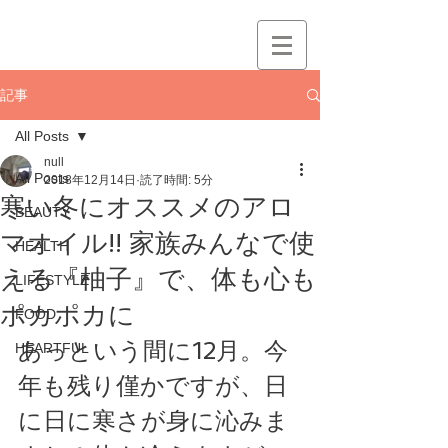
記事
All Posts
null
All Posts
2018年12月14日
読了時間: 5分
寒い冬にオススメのアロ
BEAUTY
マオイル!! 家族みんなで使
HEALTH
える『柚子』で、体も心も
LIFESTYLE
ポカポカに
FOOD
あっという間に12月。今
HEARTFUL
年も残り僅かですが、日
に日に寒さが身に沁みま