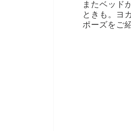
またベッド
ときも。ヨ
ポーズをご