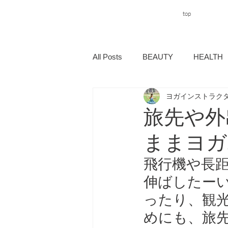
top
All Posts
BEAUTY
HEALTH
ヨガインストラクタ
旅先や外
ままヨガ
飛行機や長
伸ばしたー
ったり、観
めにも、旅