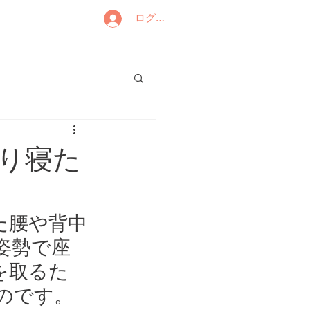
ログイン
り寝た
た腰や背中
姿勢で座
を取るた
のです。