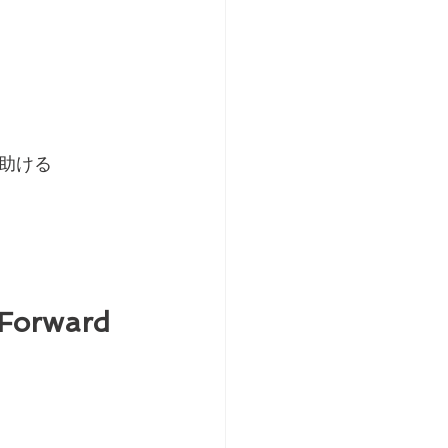
助ける
rward 