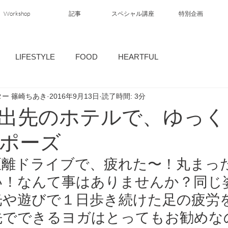
Workshop
記事
スペシャル講座
特別企画
LIFESTYLE
FOOD
HEARTFUL
ー 篠崎ちあき
2016年9月13日
読了時間: 3分
出先のホテルで、ゆっく
ポーズ
距離ドライブで、疲れた〜！丸まっ
い！なんて事はありませんか？同じ
光や遊びで１日歩き続けた足の疲労
先でできるヨガはとってもお勧めな