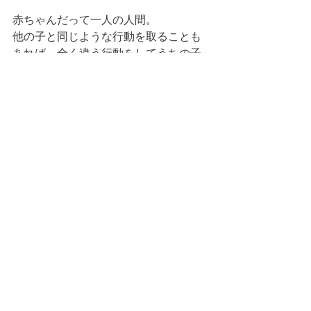
赤ちゃんだって一人の人間。
他の子と同じような行動を取ることも
あれば、全く違う行動をしてうちの子
は大変！と思うこともあると思いま
す。
でも今大変なことが一生続くわけでは
ありません。
子供と過ごしていて常に思うのは、親
が頑張ってもどうにもならないことが
ある、ということ。親の希望通りには
ならないということ。悩んでも解決し
ないことがあるということ。そしてす
ごく悩んでいたことが嘘みたいに突然
解決することもあるということ。
色々試してみてダメだった場合は、ど
うしてダメなの？と考えるのをやめ