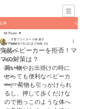
記事
All Posts
子育てライター 小林 雅子
All Posts
2017年7月1日
読了時間: 4分
突然ベビーカーを拒否！マ
BEAUTY
マの対策は？
HEALTH
買い物やお出掛けの時に
LIFESTYLE
とっても便利なベビーカ
FOOD
ー。 荷物も引っかけられ
HEARTFUL
るし、押して歩くだけな
ので抱っこのような体へ