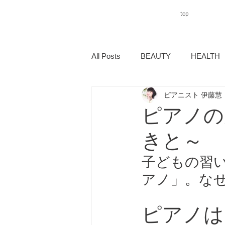
top
All Posts
BEAUTY
HEALTH
ピアニスト 伊藤慧
ピアノの
きと～
子どもの習
アノ」。な
ピアノは