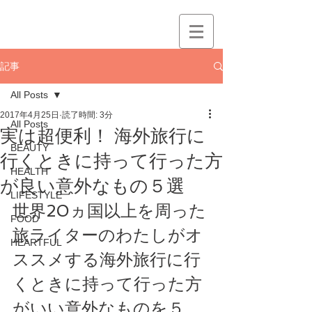
記事
All Posts
2017年4月25日
読了時間: 3分
All Posts
実は超便利！ 海外旅行に
BEAUTY
行くときに持って行った方
HEALTH
が良い意外なもの５選
LIFESTYLE
世界20ヵ国以上を周った
FOOD
旅ライターのわたしがオ
HEARTFUL
ススメする海外旅行に行
くときに持って行った方
がいい意外なものを５