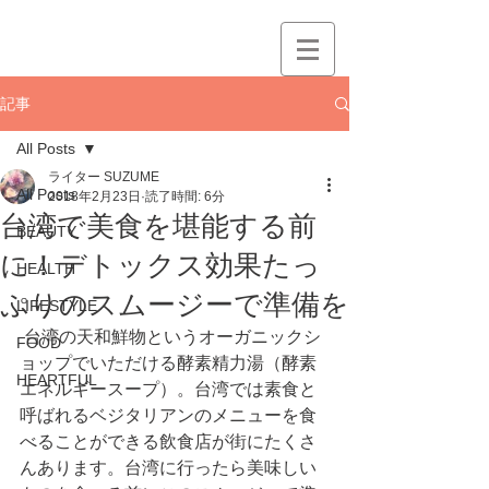
記事
All Posts
ライター SUZUME
All Posts
2018年2月23日
読了時間: 6分
台湾で美食を堪能する前
BEAUTY
に！デトックス効果たっ
HEALTH
ぷりのスムージーで準備を
LIFESTYLE
 台湾の天和鮮物というオーガニックシ
FOOD
ョップでいただける酵素精力湯（酵素
HEARTFUL
エネルギースープ）。台湾では素食と
呼ばれるベジタリアンのメニューを食
べることができる飲食店が街にたくさ
んあります。台湾に行ったら美味しい