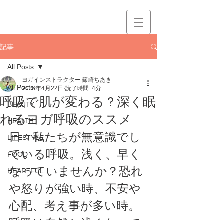
記事
All Posts
ヨガインストラクター 篠崎ちあき
All Posts
2016年4月22日
読了時間: 4分
呼吸で肌が変わる？深く眠
BEAUTY
れるヨガ呼吸のススメ
HEALTH
日々私たちが無意識でし
LIFESTYLE
ている呼吸。浅く、早く
FOOD
なっていませんか？恐れ
HEARTFUL
や怒りが強い時、不安や
心配、考え事が多い時。