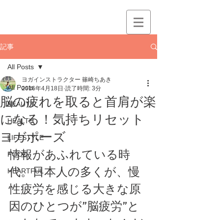
記事
All Posts
ヨガインストラクター 篠崎ちあき
All Posts
2016年4月18日
読了時間: 3分
脳の疲れを取ると首肩が楽
BEAUTY
になる！気持ちリセット
HEALTH
ヨガポーズ
LIFESTYLE
情報があふれている時
FOOD
代。日本人の多くが、慢
HEARTFUL
性疲労を感じる大きな原
因のひとつが”脳疲労”と