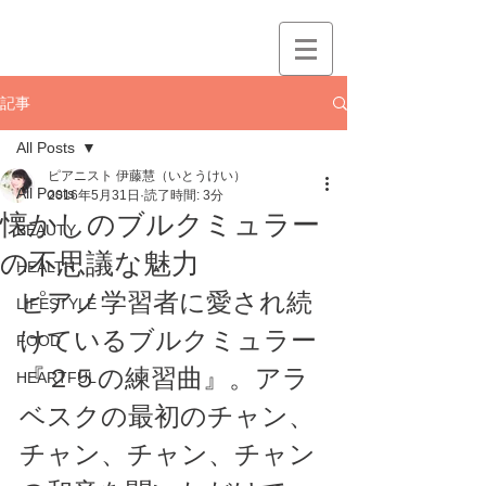
記事
All Posts
ピアニスト 伊藤慧（いとうけい）
All Posts
2016年5月31日
読了時間: 3分
懐かしのブルクミュラー
BEAUTY
の不思議な魅力
HEALTH
ピアノ学習者に愛され続
LIFESTYLE
けているブルクミュラー
FOOD
『２５の練習曲』。アラ
HEARTFUL
ベスクの最初のチャン、
チャン、チャン、チャン