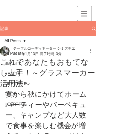
記事
All Posts
テーブルコーディネーター シミズチエ
All Posts
2017年1月13日
読了時間: 3分
これであなたもおもてな
BEAUTY
し上手！～グラスマーカー
HEALTH
活用法～
LIFESTYLE
夏から秋にかけてホーム
FOOD
パーティーやバーベキュ
HEARTFUL
ー、キャンプなど大人数
で食事を楽しむ機会が増