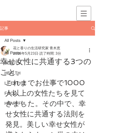
記事
All Posts
花と香りの生活研究家 青木恵
All Posts
2016年5月23日
読了時間: 3分
幸せ女性に共通する3つの
BEAUTY
こと。
HEALTH
これまでお仕事で1000
LIFESTYLE
人以上の女性たちを見て
FOOD
きました。その中で、幸
HEARTFUL
せ女性に共通する法則を
発見。美しい幸せ女性が