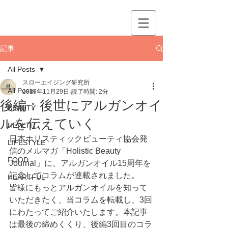
記事
All Posts
スローエイジング研究所
All Posts
2019年11月29日
読了時間: 2分
後編：後世にアルガンオイ
BEAUTY
ルを伝えていく
HEALTH
日本ホリスティックビューティ協会発
LIFESTYLE
信のメルマガ「Holistic Beauty   
FOOD
Journal」に、アルガンオイル15周年を
記念してコラムが連載されました。
HEARTFUL
皆様にもっとアルガンオイルを知って
いただきたく、当コラムを転載し、3回
にわたってご紹介いたします。本記事
は最後の締めくくり、後編3回目のコラ