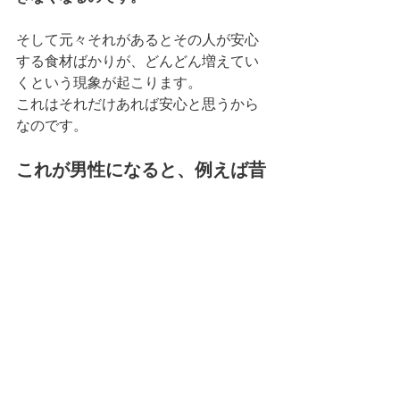
そして元々それがあるとその人が安心
する食材ばかりが、どんどん増えてい
くという現象が起こります。
これはそれだけあれば安心と思うから
なのです。
これが男性になると、例えば昔
スーツを着て毎朝出社していた
人が、もう定年を迎えているの
に、朝ワイシャツを着ていたら
おかしいです。
「今日は何の用事？」と聞いて、「何
で？」と返ってきたら要注意ですね。
これは、仕事に行っていた頃にフラッ
シュバックしているということが考え
られます。