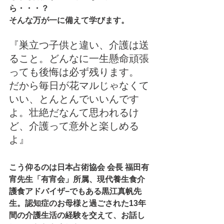
ら・・・？
そんな万が一に備えて学びます。
『巣立つ子供と違い、介護は送
ること。どんなに一生懸命頑張
っても後悔は必ず残ります。
だから毎日が花マルじゃなくて
いい、とんとんでいいんです
よ。壮絶だなんて思われるけ
ど、介護って意外と楽しめる
よ』
こう仰るのは日本占術協会 会長 福田有
宵先生「有宵会」所属、現代養生食介
護食アドバイザ−でもある黒江真帆先
生。認知症のお母様と過ごされた13年
間の介護生活の経験を交えて、お話し