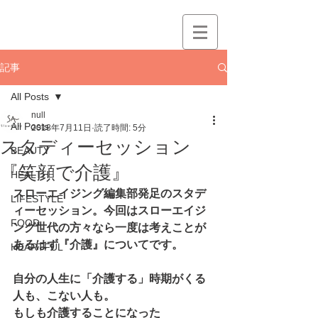
記事
All Posts
null
All Posts
2018年7月11日
読了時間: 5分
スタディーセッション
BEAUTY
『笑顔で介護』
HEALTH
スローエイジング編集部発足のスタデ
LIFESTYLE
ィーセッション。今回はスローエイジ
FOOD
ング世代の方々なら一度は考えことが
あるはず『介護』についてです。
HEARTFUL
自分の人生に「介護する」時期がくる
人も、こない人も。
もしも介護することになった