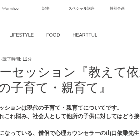
Workshop
記事
スペシャル講座
特別企画
LIFESTYLE
FOOD
HEARTFUL
日
読了時間: 12分
ーセッション『教えて依
の子育て・親育て』
ッションは現代の子育て・親育てについてです。
れこれ悩み、社会人として他所の子供に対してはどう接
になっている、僧侶で心理カウンセラーの山口依乗先生