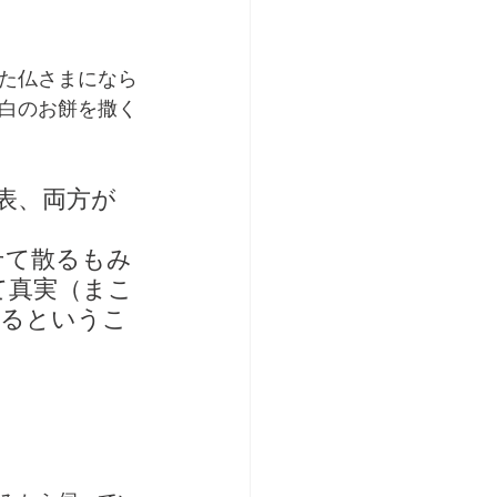
た仏さまになら
白のお餅を撒く
表、両方が
せて散るもみ
て真実（まこ
あるというこ