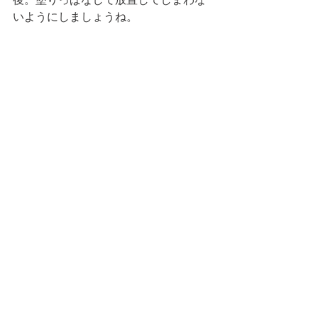
いようにしましょうね。 
via 
www.photo-ac.com
意外と知らないシミの原因、気付かな
いまま放置していては、数年後にはシ
ミだらけに！なんてことになるかもし
ません。
シミはできてしまうと改善がなかなか
難しいので、できる前に予防していき
たいものですね。