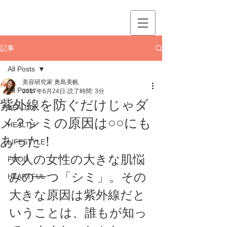
記事
All Posts
美容研究家 奥島美帆
All Posts
2017年6月24日
読了時間: 3分
紫外線を防ぐだけじゃダ
BEAUTY
メ？シミの原因は○○にも
HEALTH
あった！
LIFESTYLE
大人の女性の大きな肌悩
FOOD
みの一つ「シミ」。その
HEARTFUL
大きな原因は紫外線だと
いうことは、誰もが知っ