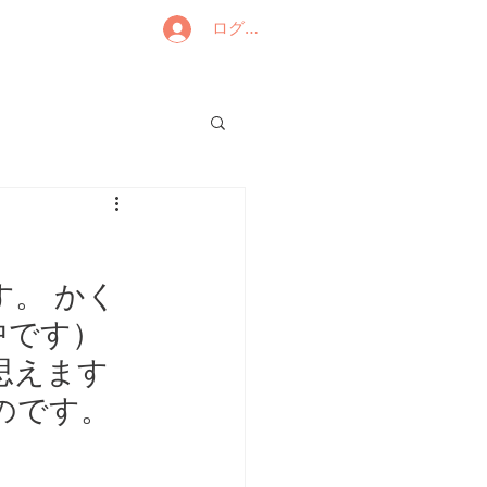
ログイン
。 かく
です）  
思えます
です。 