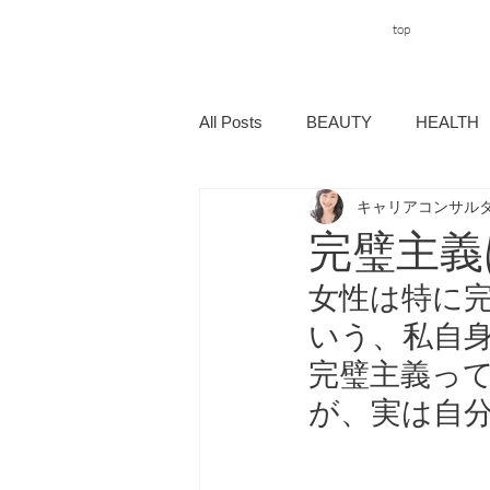
top
All Posts
BEAUTY
HEALTH
キャリアコンサルタ
完璧主義
女性は特に
いう、私自身
完璧主義っ
が、実は自