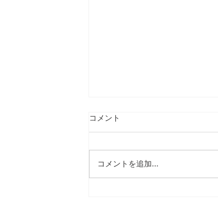
コメント
コメントを追加…
節分の豆まき～節明け
スローエイジング：素敵に楽しく年を重