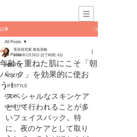
記事
All Posts
美容研究家 奥島美帆
All Posts
2018年2月26日
読了時間: 4分
年齢を重ねた肌にこそ「朝
BEAUTY
パック」を効果的に使お
HEALTH
う！
LIFESTYLE
スペシャルなスキンケア
FOOD
として行われることが多
HEARTFUL
いフェイスパック。特
に、夜のケアとして取り