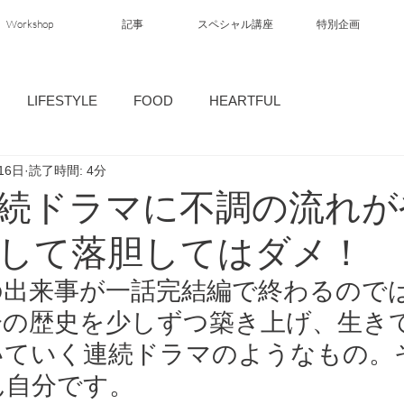
Workshop
記事
スペシャル講座
特別企画
LIFESTYLE
FOOD
HEARTFUL
16日
読了時間: 4分
続ドラマに不調の流れが
して落胆してはダメ！
の出来事が一話完結編で終わるので
分の歴史を少しずつ築き上げ、生き
いていく連続ドラマのようなもの。
ん自分です。