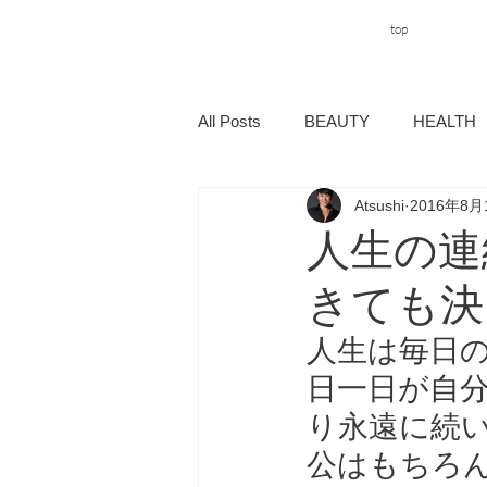
top
All Posts
BEAUTY
HEALTH
Atsushi
2016年8月
人生の連
きても決
人生は毎日
日一日が自
り永遠に続
公はもちろ