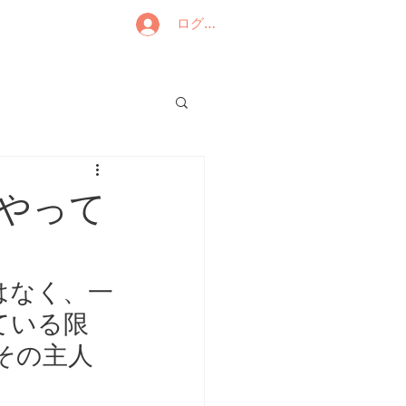
ログイン
やって
はなく、一
ている限
その主人