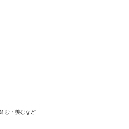
妬む・羨むなど