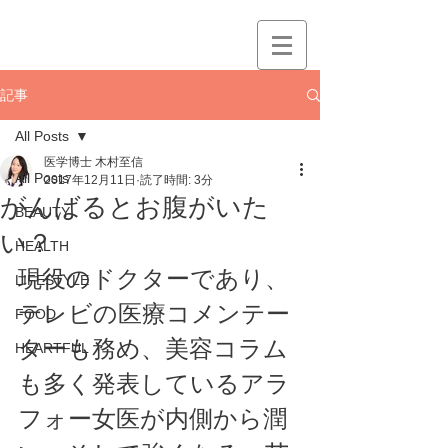
記事
All Posts
医学博士 木村至信
All Posts
2017年12月11日
読了時間: 3分
がんばるとお腹がいた
BEAUTY
い？
HEALTH
現役のドクターであり、
LIFESTYLE
テレビの医療コメンテー
FOOD
ターも務め、美容コラム
HEARTFUL
も多く発表しているアラ
フォー女医が内側から潤