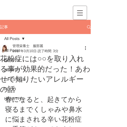
記事
All Posts
管理栄養士 服部麗
All Posts
2017年3月10日
読了時間: 3分
花粉症には○○を取り入れ
BEAUTY
る事が効果的だった！あわ
HEALTH
せて知りたいアレルギー
LIFESTYLE
の話
FOOD
春になると、起きてから
HEARTFUL
寝るまでくしゃみや鼻水
に悩まされる辛い花粉症