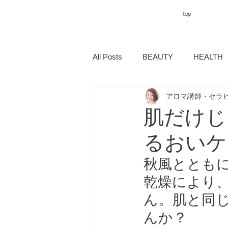
top
All Posts
BEAUTY
HEALTH
アロマ講師・セラピ
肌だけじ
るおいケ
秋風ととも
乾燥により
ん。肌と同
んか？ 