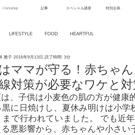
Workshop
記事
スペシャル講座
特別企画
LIFESTYLE
FOOD
HEARTFUL
林 雅子
2016年9月13日
読了時間: 3分
はママが守る！赤ちゃん
線対策が必要なワケと対
頃は、子供は小麦色の肌の方が健康
っ黒に日焼けし、夏休み明けは小学
トまで行われていました。 でも近
える悪影響から、赤ちゃんや小さい