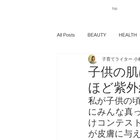
top
All Posts
BEAUTY
HEALTH
子育てライター 小
子供の肌
ほど紫外
私が子供の
にみんな真
けコンテス
が皮膚に与