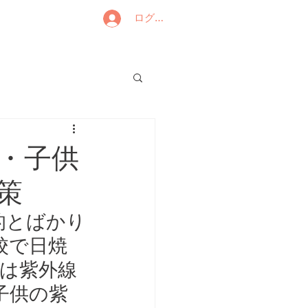
ログイン
・子供
策
的とばかり
校で日焼
年は紫外線
子供の紫