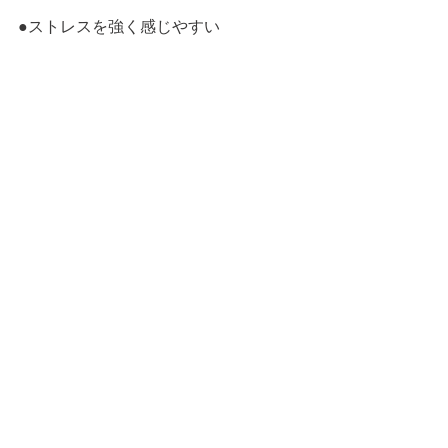
●ストレスを強く感じやすい
→抗ストレス作用の期待できるフラン
キンセンスやイランイランをお部屋に
焚いてみましょう。
イライラがおさえられ、気持ちが安定
します。
●いつもより胃がもたれる
→ペパーミントを植物油で希釈して、
みぞおちあたりをマッサージします。
ハーブティーもオススメです。ペパー
ミントのほか、カモミールをブレンド
してもよいでしょう。
●目の疲れや肩こりがひどい
→洗面器に熱めのお湯をはり、ラベン
ダーやカモミールローマンを合計で1～
3滴入れます。