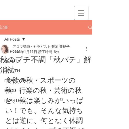
記事
All Posts
アロマ講師・セラピスト 菅沼 亜紀子
All Posts
2018年1月11日
読了時間: 6分
秋のプチ不調「秋バテ」解
BEAUTY
消法
HEALTH
食欲の秋・スポーツの
LIFESTYLE
秋・行楽の秋・芸術の秋
FOOD
と、秋は楽しみがいっぱ
HEARTFUL
い！でも、そんな気持ち
とは逆に、何となく体調