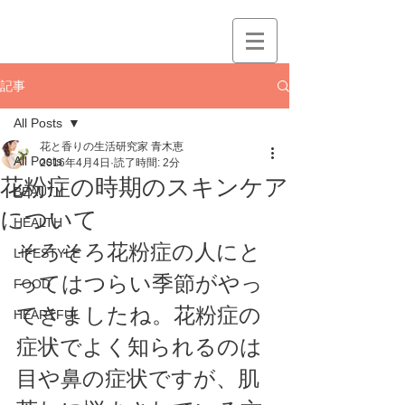
記事
All Posts
花と香りの生活研究家 青木恵
All Posts
2016年4月4日
読了時間: 2分
花粉症の時期のスキンケア
BEAUTY
について
HEALTH
そろそろ花粉症の人にと
LIFESTYLE
ってはつらい季節がやっ
FOOD
てきましたね。花粉症の
HEARTFUL
症状でよく知られるのは
目や鼻の症状ですが、肌