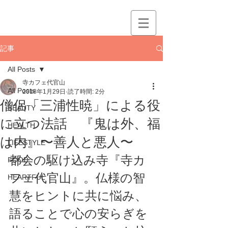
記事
All Posts
寺カフェ代官山
All Posts
2018年1月29日
読了時間: 2分
僧侶「三浦性暁」による役
BEAUTY
に立つ法話 『鬼は外、福
HEALTH
は内』〜善人と悪人〜
LIFESTYLE
都会の駆け込み寺『寺カ
FOOD
フェ代官山』。仏様の智
HEARTFUL
慧をヒントに共に悩み、
語ることで心の安らぎを