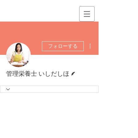
その他
フォローする
脚本
管理栄養士 いしだしほ