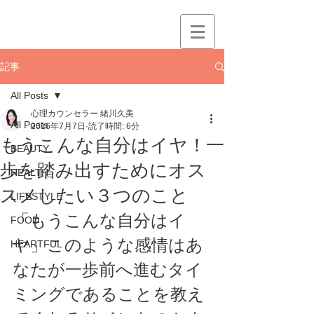
記事
All Posts
心理カウンセラー 緒川久美
All Posts
2016年7月7日
読了時間: 6分
もうこんな自分はイヤ！一
BEAUTY
歩を踏み出すためにオス
HEALTH
スメしたい３つのこと
LIFESTYLE
「もうこんな自分はイ
FOOD
ヤ」このような感情はあ
HEARTFUL
なたが一歩前へ進むタイ
ミングであることを教え