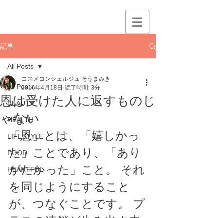
記事
All Posts
コスメコンシェルジュ そうまみき
All Posts
2016年4月18日
読了時間: 3分
恩は受けた人に返すものじ
BEAUTY
ゃない
HEALTH
「恩」とは、「嬉しかっ
LIFESTYLE
た」ことであり、「あり
FOOD
がたかった」こと。 それ
HEARTFUL
を同じようにすること
が、つなぐことです。 プ