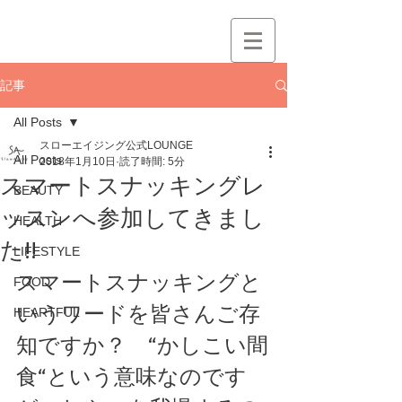
記事
All Posts
スローエイジング公式LOUNGE
All Posts
2018年1月10日
読了時間: 5分
スマートスナッキングレ
BEAUTY
ッスンへ参加してきまし
HEALTH
た!!
LIFESTYLE
スマートスナッキングと
FOOD
いうワードを皆さんご存
HEARTFUL
知ですか？　“かしこい間
食“という意味なのです