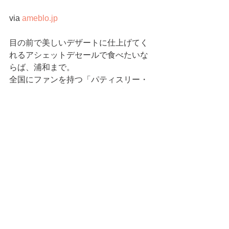
via 
ameblo.jp
目の前で美しいデザートに仕上げてく
れるアシェットデセールで食べたいな
らば、浦和まで。
全国にファンを持つ「パティスリー・
アカシエ」のサロン・ド・テがありま
す。
このネクタリ―ヌメルバは黎王という
濃い味のネクタリンを使っています。
中にはフロマージュブランのソルベ、
クレームダマンドフランボワーズのソ
ース、桃とマンゴーのグラニテ、バニ
ラのシャンティクリーム。
この主役は間違いなくネクタリン「黎
王」。この美味しさを堪能すべくしっ
かりした食感のクレームダマンドと酸
味のあるフランボワーズのソースの組