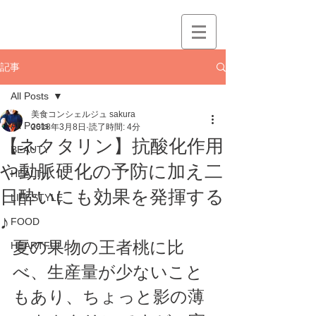
記事
All Posts
美食コンシェルジュ sakura
All Posts
2018年3月8日
読了時間: 4分
【ネクタリン】抗酸化作用
BEAUTY
や動脈硬化の予防に加え二
HEALTH
日酔いにも効果を発揮する
LIFESTYLE
♪
FOOD
夏の果物の王者桃に比
HEARTFUL
べ、生産量が少ないこと
もあり、ちょっと影の薄