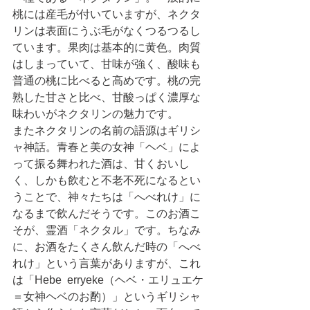
桃には産毛が付いていますが、ネクタ
リンは表面にうぶ毛がなくつるつるし
ています。果肉は基本的に黄色。肉質
はしまっていて、甘味が強く、酸味も
普通の桃に比べると高めです。桃の完
熟した甘さと比べ、甘酸っぱく濃厚な
味わいがネクタリンの魅力です。
またネクタリンの名前の語源はギリシ
ャ神話。青春と美の女神「ヘベ」によ
って振る舞われた酒は、甘くおいし
く、しかも飲むと不老不死になるとい
うことで、神々たちは「へべれけ」に
なるまで飲んだそうです。このお酒こ
そが、霊酒「ネクタル」です。ちなみ
に、お酒をたくさん飲んだ時の「へべ
れけ」という言葉がありますが、これ
は「Hebe  erryeke（ヘベ・エリュエケ
＝女神ヘベのお酌）」というギリシャ