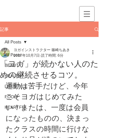
記事
All Posts
ヨガインストラクター 篠崎ちあき
All Posts
2017年10月7日
読了時間: 6分
「ヨガ」が続かない人のた
BEAUTY
めの継続させるコツ。
HEALTH
運動は苦手だけど、今年
LIFESTYLE
こそヨガはじめてみた
FOOD
い！または、一度は会員
HEARTFUL
になったものの、決まっ
たクラスの時間に行けな