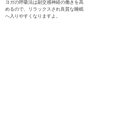
ヨガの呼吸法は副交感神経の働きを高
めるので、リラックスされ良質な睡眠
へ入りやすくなりますよ。 
ディープリラクゼーション・ヨガニド
ラー(ヨガニードラ) 寝たまんまヨガで
簡単瞑想