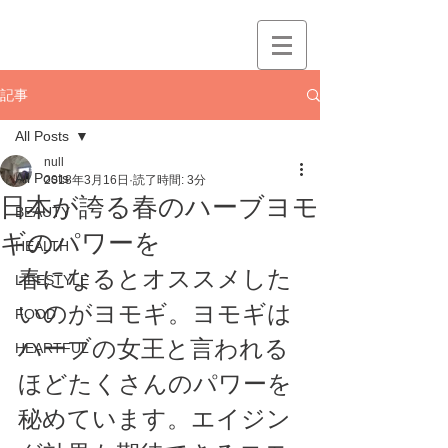
記事
All Posts
null
All Posts
2018年3月16日
読了時間: 3分
日本が誇る春のハーブヨモ
BEAUTY
ギのパワーを
HEALTH
春になるとオススメした
LIFESTYLE
いのがヨモギ。ヨモギは
FOOD
ハーブの女王と言われる
HEARTFUL
ほどたくさんのパワーを
秘めています。エイジン