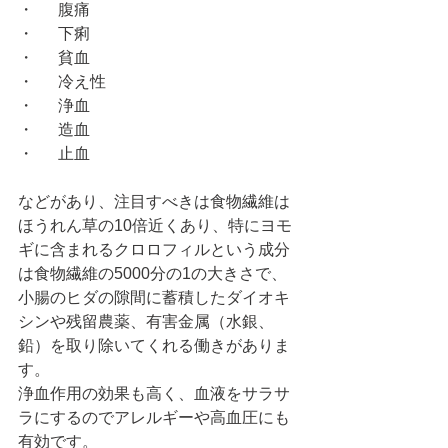
・	腹痛
・	下痢
・	貧血
・	冷え性
・	浄血
・	造血
・	止血
などがあり、注目すべきは食物繊維は
ほうれん草の10倍近くあり、特にヨモ
ギに含まれるクロロフィルという成分
は食物繊維の5000分の1の大きさで、
小腸のヒダの隙間に蓄積したダイオキ
シンや残留農薬、有害金属（水銀、
鉛）を取り除いてくれる働きがありま
す。
浄血作用の効果も高く、血液をサラサ
ラにするのでアレルギーや高血圧にも
有効です。