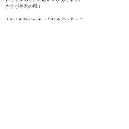
さすが長寿の県！
まだまだ底知れぬ力を秘めているヨモ
ギ！
まずはヨモギ茶からトライしてみては
いかがでしょうか？ 
FOOD
すべて表示
最新記事