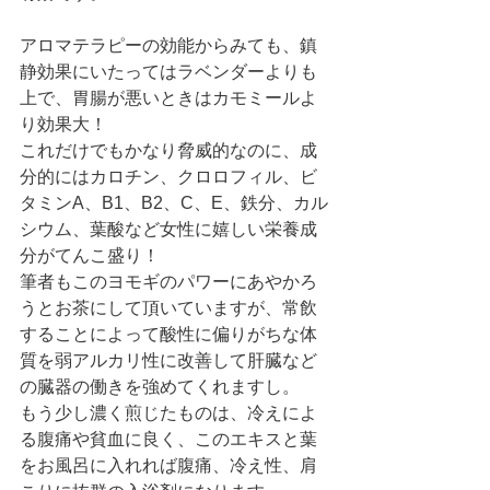
アロマテラピーの効能からみても、鎮
静効果にいたってはラベンダーよりも
上で、胃腸が悪いときはカモミールよ
り効果大！
これだけでもかなり脅威的なのに、成
分的にはカロチン、クロロフィル、ビ
タミンA、B1、B2、C、E、鉄分、カル
シウム、葉酸など女性に嬉しい栄養成
分がてんこ盛り！
筆者もこのヨモギのパワーにあやかろ
うとお茶にして頂いていますが、常飲
することによって酸性に偏りがちな体
質を弱アルカリ性に改善して肝臓など
の臓器の働きを強めてくれますし。
もう少し濃く煎じたものは、冷えによ
る腹痛や貧血に良く、このエキスと葉
をお風呂に入れれば腹痛、冷え性、肩