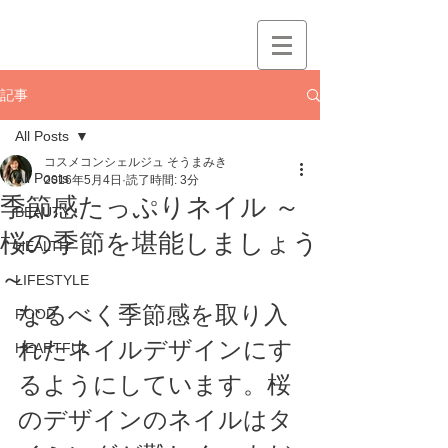
記事
All Posts
コスメコンシェルジュ そうまみき
All Posts
2016年5月4日
読了時間: 3分
季節感たっぷりネイル ～
BEAUTY
桜の季節を堪能しましょう
HEALTH
～
LIFESTYLE
なるべく季節感を取り入
FOOD
れたネイルデザインにす
HEARTFUL
るようにしています。桜
のデザインのネイルはタ